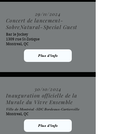
29/11/2024
Concert de lancement-
SobreNatural-Special Guest
Bar le Jockey
1309 rue St-Zotique
Montreal, QC
Plus d'info
30/10/2024
Inauguration officielle de la
Murale du Vivre Ensemble
Ville de Montréal -SDC Bordeaux-Cartierville
Montreal, QC
Plus d'info