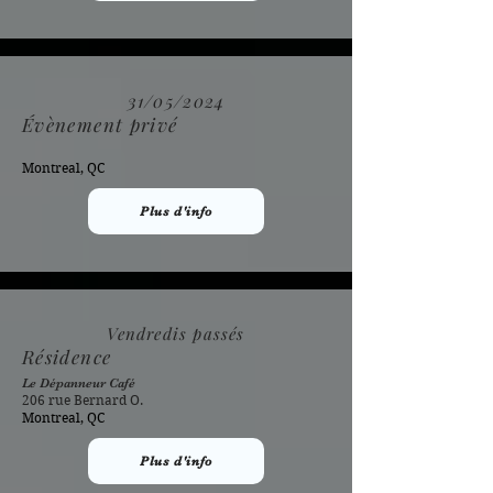
31/05/2024
Évènement privé
Montreal, QC
Plus d'info
Vendredis passés
Résidence
Le Dépanneur Café
206 rue Bernard O.
Montreal, QC
Plus d'info