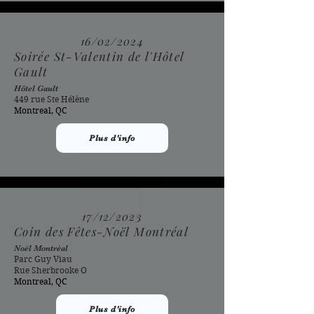
16/02/2024
Soirée St-Valentin de l'Hôtel
Gault
Hôtel Gault
449 rue Ste Hélène
Montreal, QC
Plus d'info
17/12/2023
Coin des Fêtes-Noël Montréal
Noël Montréal
Parc Guy Viau
Rue Sherbrooke O
Montreal, QC
Plus d'info