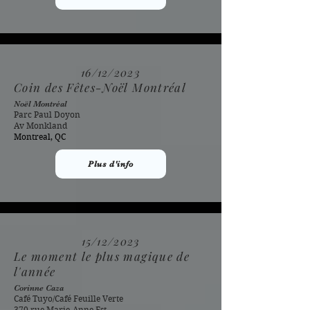
16/12/2023
Coin des Fêtes-Noël Montréal
Noël Montréal
Parc Paul Doyon
Av Monkland
Montreal, QC
Plus d'info
15/12/2023
Le moment le plus magique de
l'année
Corinne Caza
Café Tuyo/Café Feuille Verte
370 rue Marie-Anne Est