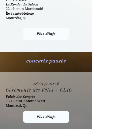
La Ronde - Le Saloon
22, chemin Macdonald
​Île Sainte-Hélène
Montréal, QC
Plus d'info
concerts passés
28/03/2026
Cérémonie des Fêtes - CLIC
Palais des Congrès
159, Saint-Antoine West
Montreal, Qc
Plus d'info