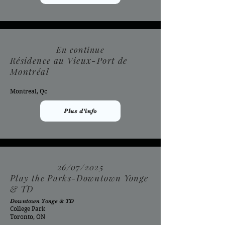
En continue
Résidence au Vieux-Port de
Montréal
Montreal, Qc
Plus d'info
26/07/2025
Play the Parks-Downtown Yonge
& TD
Downtown Yonge & TD
College Park
Toronto, ON