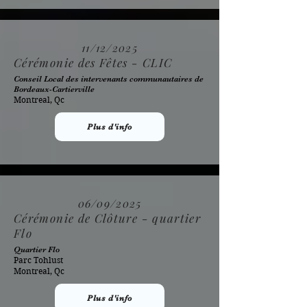
11/12/2025
Cérémonie des Fêtes - CLIC
Conseil Local des intervenants communautaires de
Bordeaux-Cartierville
Montreal, Qc
Plus d'info
06/09/2025
Cérémonie de Clôture - quartier
Flo
Quartier Flo
Parc Tohlust
Montreal, Qc
Plus d'info