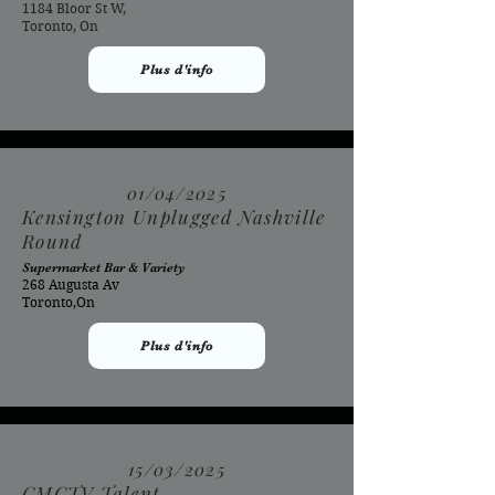
1184 Bloor St W,
Toronto, On
Plus d'info
01/04/2025
Kensington Unplugged Nashville
Round
Supermarket Bar & Variety
268 Augusta Av
Toronto,On
Plus d'info
15/03/2025
CMCTV Talent