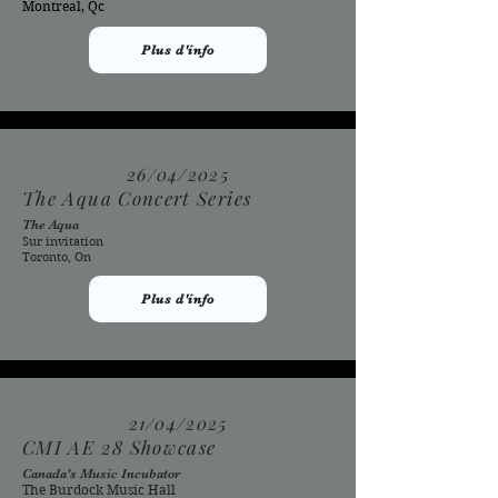
Montreal, Qc
Plus d'info
26/04/2025
The Aqua Concert Series
The Aqua
Sur invitation
Toronto, On
Plus d'info
21/04/2025
CMI AE 28 Showcase
Canada's Music Incubator
The Burdock Music Hall