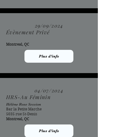
29/09/2024
Évènement Privé
Montreal, QC
Plus d'info
04/07/2024
HRS-Au Féminin
Hélène Rose Session
Bar la Petite Marche
5035 rue St-Denis
Montreal, QC
Plus d'info