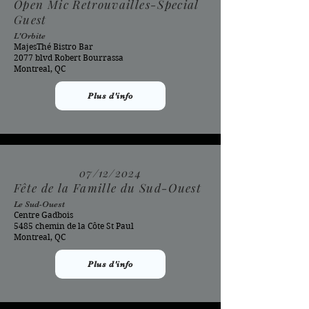
Open Mic Retrouvailles-Special
Guest
L'Orbite
MajesThé Bistro Bar
2077 blvd Robert Bourrassa
Montreal, QC
Plus d'info
07/12/2024
Fête de la Famille du Sud-Ouest
Le Sud-Ouest
Centre Gadbois
5485 chemin de la Côte St Paul
Montreal, QC
Plus d'info