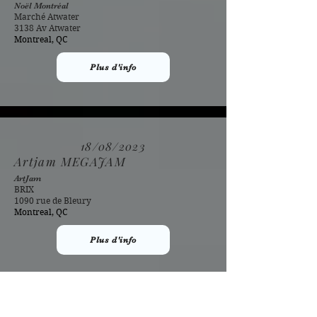
Noël Montréal
Marché Atwater
3138 Av Atwater
Montreal, QC
Plus d'info
18/08/2023
Artjam MEGAJAM
ArtJam
BRIX
1090 rue de Bleury
Montreal, QC
Plus d'info